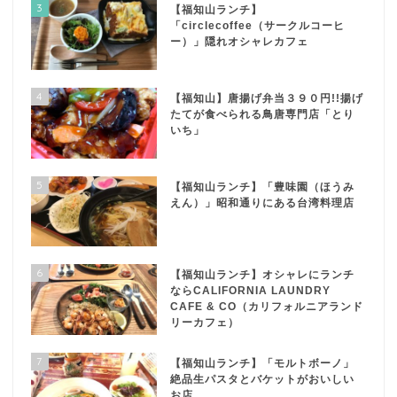
3
【福知山ランチ】
「circlecoffee（サークルコーヒ
ー）」隠れオシャレカフェ
4
【福知山】唐揚げ弁当３９０円!!揚げ
たてが食べられる鳥唐専門店「とり
いち」
5
【福知山ランチ】「豊味園（ほうみ
えん）」昭和通りにある台湾料理店
6
【福知山ランチ】オシャレにランチ
ならCALIFORNIA LAUNDRY
CAFE & CO（カリフォルニアランド
リーカフェ）
7
【福知山ランチ】「モルトボーノ」
絶品生パスタとバケットがおいしい
お店