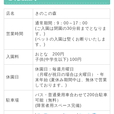
店名
きのこの森
通常期間：9：00～17：00
(ご入園は閉園の30分前までとなりま
営業時間
す。)
(ペットの入園は堅くお断りいたしま
す。)
おとな 200円
入園料
子供(中学生以下) 100円
休園日：毎週月曜日
（月曜が祝日の場合は火曜日）・年
休園日
末年始 (夏休み期間中は、無休で営業
しております。)
バス・普通乗用車合わせて200台駐車
駐車場
可能（無料）
(障害者用スペース完備)