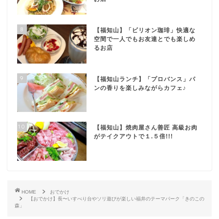
8
【福知山】「ビリオン珈琲」快適な
空間で一人でもお友達とでも楽しめ
るお店
9
【福知山ランチ】「プロバンス」パ
ンの香りを楽しみながらカフェ♪
10
【福知山】焼肉屋さん善匠 高級お肉
がテイクアウトで１.５倍!!!
HOME
おでかけ
【おでかけ】長〜いすべり台やソリ遊びが楽しい福井のテーマパーク「きのこの
森」